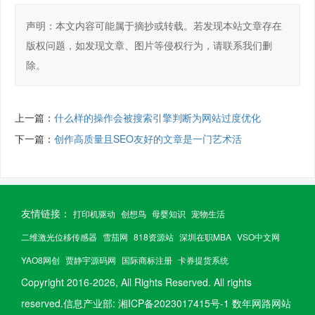
声明：本文内容可能属于摘抄或转载。若发现本站文章存在
版权问题，如发现文章、图片等侵权行为，请联系我们删
除。
上一篇：
什么样的操作会被搜索引擎判断为网站过度优化
下一篇：
创作高质量且SEO友好的文章是一门艺术活
友情链接：
打印机驱动
创想鸟
母婴知识
宠物生活
二维激光位移传感器
雪茄网
818资源站
深圳在职MBA
VSO中文网
YAO8网创
贾静宇源码网
国际商标注册
卡券提货系统
Copyright 2016-
2026, All Rights Reserved.
All rights
reserved.信息产业部:
湘ICP备2023017415号-1
数年网路网站