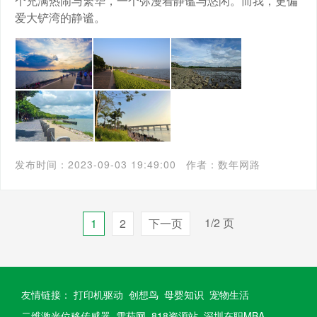
个充满热闹与繁华，一个弥漫着静谧与悠闲。而我，更偏
爱大铲湾的静谧。
发布时间：2023-09-03 19:49:00
作者：数年网路
1/2 页
1
2
下一页
友情链接：
打印机驱动
创想鸟
母婴知识
宠物生活
二维激光位移传感器
雪茄网
818资源站
深圳在职MBA